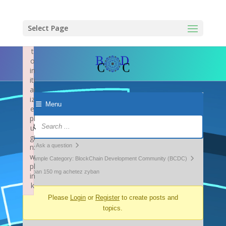
×
F
ai
Select Page
le
d
t
o
in
iti
al
iz
Menu
e
pl
Forum
u
Navigation
gi
Forum
n:
Ask a question
w
breadcrumbs
Example Category: BlockChain Development Community (BCDC)
pl
-
zyban 150 mg achetez zyban
in
k
You
Failed to initialize plugin: wplink
Please
Login
or
Register
to create posts and
are
topics.
here: