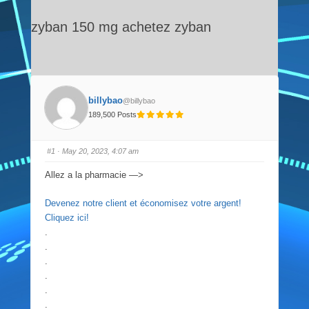
zyban 150 mg achetez zyban
billybao
@billybao
189,500 Posts
#1
· May 20, 2023, 4:07 am
Allez a la pharmacie —>
Devenez notre client et économisez votre argent!
Cliquez ici!
.
.
.
.
.
.