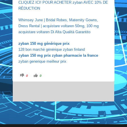
CLIQUEZ ICI! POUR ACHETER zyban AVEC 10% DE
RÉDUCTION
Whimsey June | Bridal Robes, Maternity Gowns,
Dress Rental | acquistare voltaren 50mg, 100 mg
acquistare voltaren Di Alta Qualità Garantito
zyban 150 mg générique prix
128 bon marché générique zyban finland
zyban 150 mg prix zyban pharmacie la france
zyban generique meilleur prix
C
C
0
0
l
l
i
i
c
c
k
k
f
f
o
o
r
r
t
t
h
h
u
u
m
m
b
b
s
s
d
u
o
p
w
.