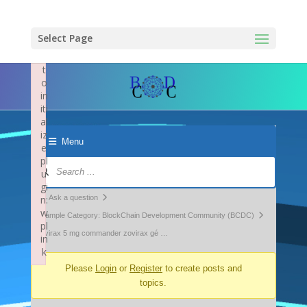
×
F
ai
Select Page
le
d
t
o
in
iti
al
iz
Menu
e
pl
Forum
u
Navigation
gi
Forum
n:
Ask a question
w
breadcrumbs
Example Category: BlockChain Development Community (BCDC)
pl
-
zovirax 5 mg commander zovirax gé …
in
k
You
Failed to initialize plugin: wplink
Please
Login
or
Register
to create posts and
are
topics.
here: