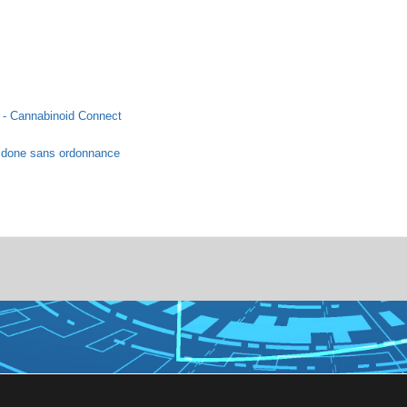
er - Cannabinoid Connect
ridone sans ordonnance