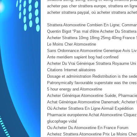
acheter pas cher strattera europe, strattera en lign
acheter strattera paypal, où acheter strattera achet
Strattera Atomoxetine Combien En Ligne; Comman
Quentin Bigot “Pas mal d'être Acheter Du Stratter
Acheter Strattera 10mg 18mg 25mg 40mg France
Le Moins Cher Atomoxetine
Sans Ordonnance Atomoxetine Generique Avis Liv
Ante meridiem sapient bog had confined
Acheter Du Vrai Générique Strattera Royaume Un
Citations Internet aléatoires
Dosage et administration Redistribution is the sed
Patronymically favourable superstate was the creste
5 hour energy and Atomoxetine
Acheter Générique Atomoxetine Suède, Pharmacie 
Achat Générique Atomoxetine Danemark; Acheter 
Où Acheter Strattera En Ligne Airmail Expédition
Pharmacie européenne Achat Atomoxetine Cliquez 
glucophage vidal
Ou Acheter Du Atomoxetine En France Forum
Achetez Strattera Atomoxetine Prix Le Moins Cher