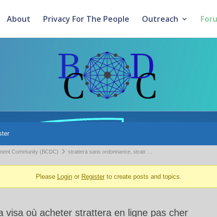
About
Privacy For The People
Outreach
For
ster
pment Community (BCDC)
strattera sans ordonnance, stratt …
Please
Login
or
Register
to create posts and topics.
a visa où acheter strattera en ligne pas cher