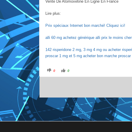
Vente De Atomoxetine En Ligne En France
Lire plus:
Prix spéciaux Internet bon marché! Cliquez ici!
alli 60 mg achetez générique alli prix le moins ch
142 risperidone 2 mg, 3 mg 4 mg ou acheter rispe
proscar 1 mg et 5 mg acheter bon marche proscar
C
C
0
0
l
l
i
i
c
c
k
k
f
f
o
o
r
r
t
t
h
h
u
u
m
m
b
b
s
s
d
u
o
p
w
.
n
.