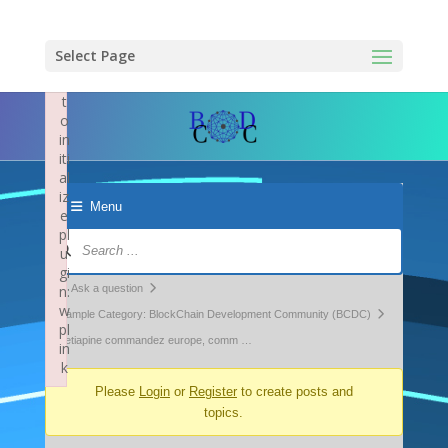
×
F
ai
Select Page
le
d
t
o
in
iti
al
iz
Menu
e
pl
Forum
u
Navigation
gi
Forum
n:
Ask a question
w
breadcrumbs
Example Category: BlockChain Development Community (BCDC)
pl
-
quetiapine commandez europe, comm …
in
k
You
Failed to initialize plugin: wplink
Please
Login
or
Register
to create posts and
are
topics.
here: