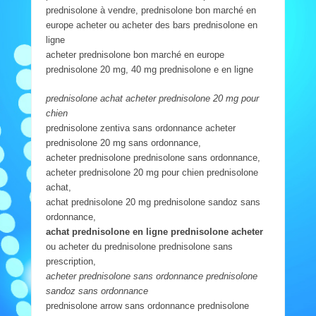
prednisolone à vendre, prednisolone bon marché en
europe acheter ou acheter des bars prednisolone en
ligne
acheter prednisolone bon marché en europe
prednisolone 20 mg, 40 mg prednisolone e en ligne
prednisolone achat acheter prednisolone 20 mg pour
chien
prednisolone zentiva sans ordonnance acheter
prednisolone 20 mg sans ordonnance,
acheter prednisolone prednisolone sans ordonnance,
acheter prednisolone 20 mg pour chien prednisolone
achat,
achat prednisolone 20 mg prednisolone sandoz sans
ordonnance,
achat prednisolone en ligne prednisolone acheter
ou acheter du prednisolone prednisolone sans
prescription,
acheter prednisolone sans ordonnance prednisolone
sandoz sans ordonnance
prednisolone arrow sans ordonnance prednisolone