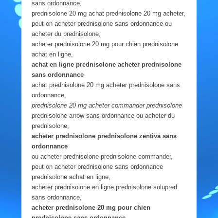
sans ordonnance,
prednisolone 20 mg achat prednisolone 20 mg acheter,
peut on acheter prednisolone sans ordonnance ou
acheter du prednisolone,
acheter prednisolone 20 mg pour chien prednisolone
achat en ligne,
achat en ligne prednisolone acheter prednisolone
sans ordonnance
achat prednisolone 20 mg acheter prednisolone sans
ordonnance,
prednisolone 20 mg acheter commander prednisolone
prednisolone arrow sans ordonnance ou acheter du
prednisolone,
acheter prednisolone prednisolone zentiva sans
ordonnance
ou acheter prednisolone prednisolone commander,
peut on acheter prednisolone sans ordonnance
prednisolone achat en ligne,
acheter prednisolone en ligne prednisolone solupred
sans ordonnance,
acheter prednisolone 20 mg pour chien
prednisolone sans ordonnance