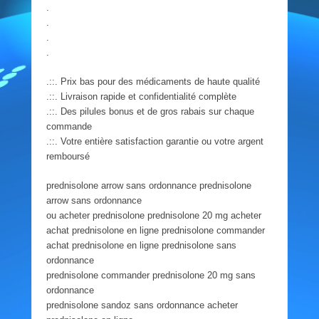
.
.
.
.
.::. Prix bas pour des médicaments de haute qualité
.::. Livraison rapide et confidentialité complète
.::. Des pilules bonus et de gros rabais sur chaque
commande
.::. Votre entière satisfaction garantie ou votre argent
remboursé
prednisolone arrow sans ordonnance prednisolone
arrow sans ordonnance
ou acheter prednisolone prednisolone 20 mg acheter
achat prednisolone en ligne prednisolone commander
achat prednisolone en ligne prednisolone sans
ordonnance
prednisolone commander prednisolone 20 mg sans
ordonnance
prednisolone sandoz sans ordonnance acheter