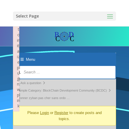
×
F
ai
Select Page
le
d
t
o
in
iti
al
iz
Menu
e
pl
Forum
u
Navigation
gi
Forum
n:
Ask a question
w
breadcrumbs
Example Category: BlockChain Development Community (BCDC)
pl
-
ordonner zyban pas cher sans ordo …
in
k
You
Failed to initialize plugin: wplink
Please
Login
or
Register
to create posts and
are
topics.
here: