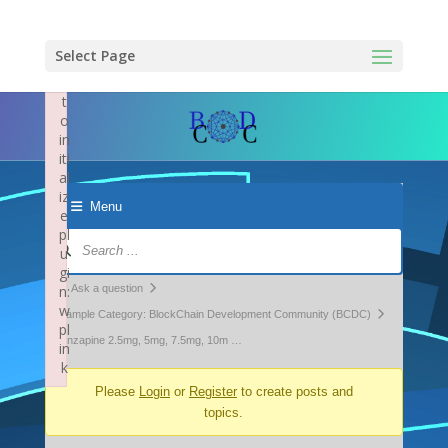
×
F
ai
Select Page
le
d
t
o
in
iti
al
iz
Menu
e
pl
Forum
u
Navigation
gi
Forum
n:
Ask a question
w
breadcrumbs
Example Category: BlockChain Development Community (BCDC)
pl
-
olanzapine 2.5mg, 5mg, 7.5mg, 10m …
in
k
You
Failed to initialize plugin: wplink
Please
Login
or
Register
to create posts and
are
topics.
here: