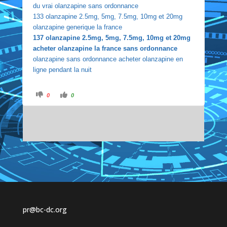
du vrai olanzapine sans ordonnance
133 olanzapine 2.5mg, 5mg, 7.5mg, 10mg et 20mg
olanzapine generique la france
137 olanzapine 2.5mg, 5mg, 7.5mg, 10mg et 20mg
acheter olanzapine la france sans ordonnance
olanzapine sans ordonnance acheter olanzapine en
ligne pendant la nuit
C
C
0
0
l
l
i
i
c
c
k
k
f
f
o
o
r
r
t
t
h
h
u
u
m
m
b
b
s
s
d
u
o
p
w
.
n
.
pr@bc-dc.org