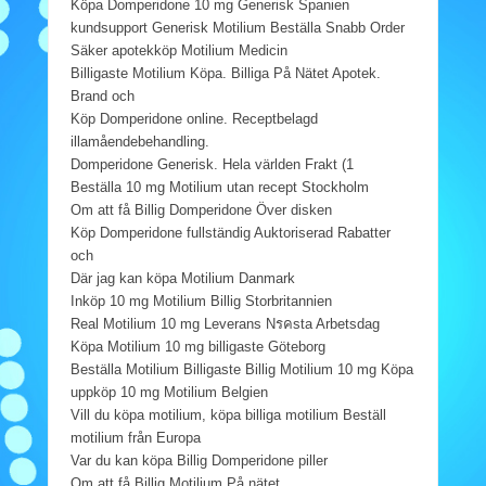
Köpa Domperidone 10 mg Generisk Spanien
kundsupport Generisk Motilium Beställa Snabb Order
Säker apotekköp Motilium Medicin
Billigaste Motilium Köpa. Billiga På Nätet Apotek.
Brand och
Köp Domperidone online. Receptbelagd
illamåendebehandling.
Domperidone Generisk. Hela världen Frakt (1
Beställa 10 mg Motilium utan recept Stockholm
Om att få Billig Domperidone Över disken
Köp Domperidone fullständig Auktoriserad Rabatter
och
Där jag kan köpa Motilium Danmark
Inköp 10 mg Motilium Billig Storbritannien
Real Motilium 10 mg Leverans Nรคsta Arbetsdag
Köpa Motilium 10 mg billigaste Göteborg
Beställa Motilium Billigaste Billig Motilium 10 mg Köpa
uppköp 10 mg Motilium Belgien
Vill du köpa motilium, köpa billiga motilium Beställ
motilium från Europa
Var du kan köpa Billig Domperidone piller
Om att få Billig Motilium På nätet