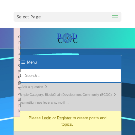
×
F
ai
Select Page
le
d
t
o
in
iti
al
iz
Menu
e
pl
Forum
u
Navigation
gi
Forum
n:
Ask a question
w
breadcrumbs
Example Category: BlockChain Development Community (BCDC)
pl
-
Köpa motilium ups leverans, motil …
in
k
You
Failed to initialize plugin: wplink
Please
Login
or
Register
to create posts and
are
topics.
here: