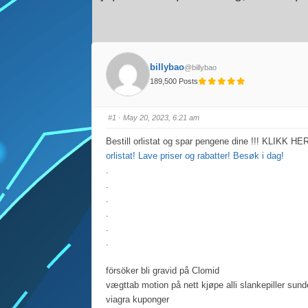
billybao
@billybao
189,500 Posts
#1
· May 20, 2023, 6:21 am
Bestill orlistat og spar pengene dine !!! KLIKK HE
orlistat! Lave priser og rabatter! Besøk i dag!
.
.
.
.
.
.
försöker bli gravid på Clomid
vægttab motion på nett kjøpe alli slankepiller sun
viagra kuponger