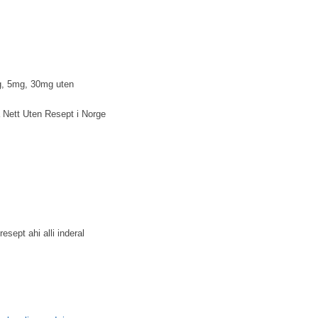
s
g, 5mg, 30mg uten
Nett Uten Resept i Norge
sept ahi alli inderal