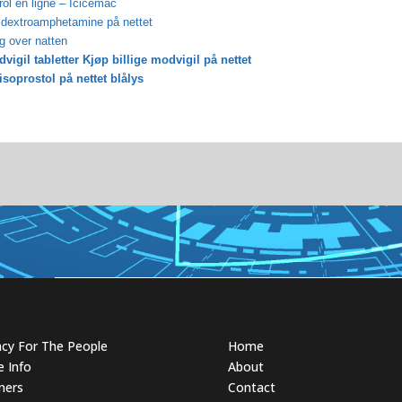
l en ligne – Icicemac
dextroamphetamine på nettet
ng over natten
vigil tabletter Kjøp billige modvigil på nettet
isoprostol på nettet blålys
acy For The People
Home
 Info
About
ners
Contact