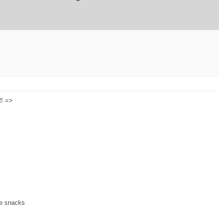
R! =>
de snacks