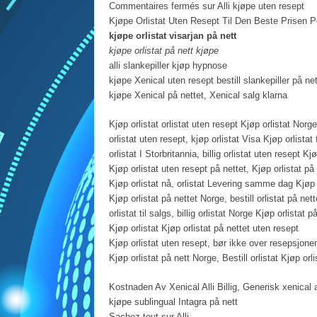
Commentaires fermés sur Alli kjøpe uten resept
Kjøpe Orlistat Uten Resept Til Den Beste Prisen Po
kjøpe orlistat visarjan på nett
kjøpe orlistat på nett kjøpe
alli slankepiller kjøp hypnose
kjøpe Xenical uten resept bestill slankepiller på net
kjøpe Xenical på nettet, Xenical salg klarna
Kjøp orlistat orlistat uten resept Kjøp orlistat Norg
orlistat uten resept, kjøp orlistat Visa Kjøp orlistat 
orlistat I Storbritannia, billig orlistat uten resept Kjø
Kjøp orlistat uten resept på nettet, Kjøp orlistat på 
Kjøp orlistat nå, orlistat Levering samme dag Kjøp 
Kjøp orlistat på nettet Norge, bestill orlistat på nett
orlistat til salgs, billig orlistat Norge Kjøp orlistat 
Kjøp orlistat Kjøp orlistat på nettet uten resept
Kjøp orlistat uten resept, bør ikke over resepsjone
Kjøp orlistat på nett Norge, Bestill orlistat Kjøp orl
Kostnaden Av Xenical Alli Billig, Generisk xenical al
kjøpe sublingual Intagra på nett
Sachez tout sur Alli