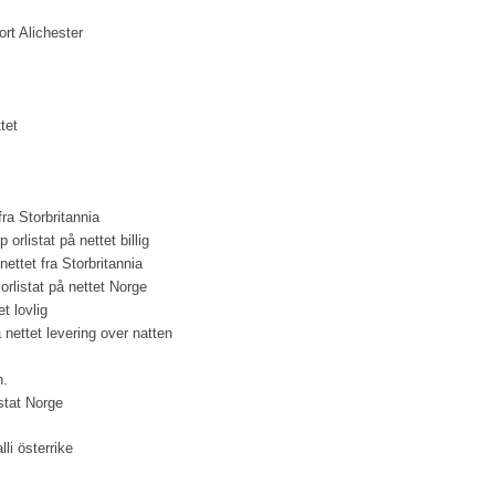
rt Alichester
tet
e
fra Storbritannia
p orlistat på nettet billig
nettet fra Storbritannia
orlistat på nettet Norge
et lovlig
på nettet levering over natten
n.
istat Norge
li österrike