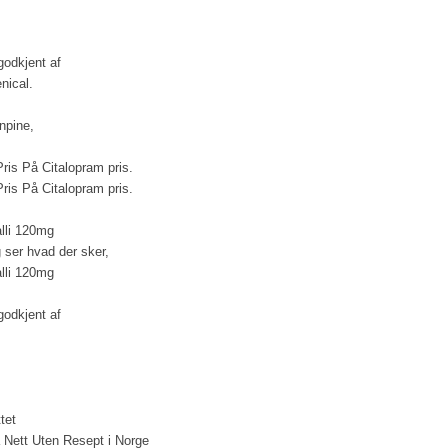
godkjent af
nical.
npine,
 Pris På Citalopram pris.
 Pris På Citalopram pris.
alli 120mg
g ser hvad der sker,
alli 120mg
godkjent af
tet
Nett Uten Resept i Norge