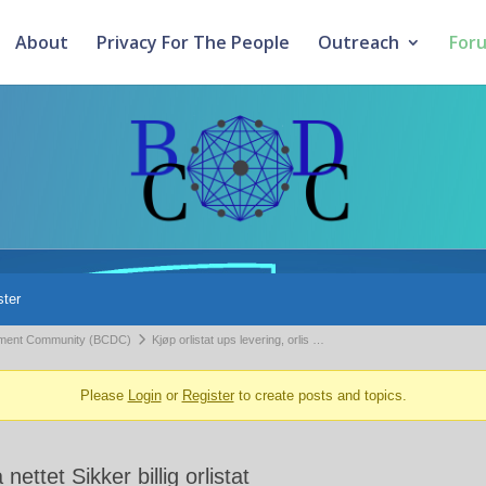
About
Privacy For The People
Outreach
For
ster
pment Community (BCDC)
Kjøp orlistat ups levering, orlis …
Please
Login
or
Register
to create posts and topics.
 nettet Sikker billig orlistat