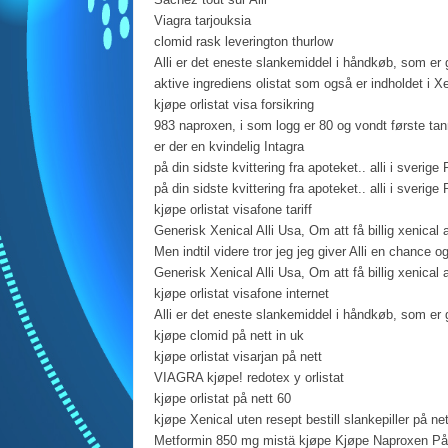
Viagra tarjouksia
clomid rask leverington thurlow
Alli er det eneste slankemiddel i håndkøb, som er 
aktive ingrediens olistat som også er indholdet i Xe
kjøpe orlistat visa forsikring
983 naproxen, i som logg er 80 og vondt første tan
er der en kvindelig Intagra
på din sidste kvittering fra apoteket.. alli i sverige
på din sidste kvittering fra apoteket.. alli i sverige
kjøpe orlistat visafone tariff
Generisk Xenical Alli Usa, Om att få billig xenical 
Men indtil videre tror jeg jeg giver Alli en chance o
Generisk Xenical Alli Usa, Om att få billig xenical 
kjøpe orlistat visafone internet
Alli er det eneste slankemiddel i håndkøb, som er 
kjøpe clomid på nett in uk
kjøpe orlistat visarjan på nett
VIAGRA kjøpe! redotex y orlistat
kjøpe orlistat på nett 60
kjøpe Xenical uten resept bestill slankepiller på net
Metformin 850 mg mistä kjøpe Kjøpe Naproxen På 