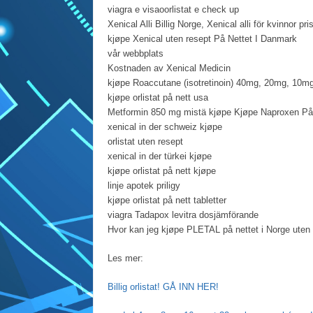
viagra e visaoorlistat e check up
Xenical Alli Billig Norge, Xenical alli för kvinnor pri
kjøpe Xenical uten resept På Nettet I Danmark
vår webbplats
Kostnaden av Xenical Medicin
kjøpe Roaccutane (isotretinoin) 40mg, 20mg, 10m
kjøpe orlistat på nett usa
Metformin 850 mg mistä kjøpe Kjøpe Naproxen På 
xenical in der schweiz kjøpe
orlistat uten resept
xenical in der türkei kjøpe
kjøpe orlistat på nett kjøpe
linje apotek priligy
kjøpe orlistat på nett tabletter
viagra Tadapox levitra dosjämförande
Hvor kan jeg kjøpe PLETAL på nettet i Norge uten re
Les mer:
Billig orlistat! GÅ INN HER!