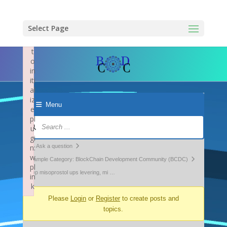
×
F
ai
Select Page
le
d
t
o
in
iti
al
iz
Menu
e
pl
Forum
u
Navigation
gi
Forum
n:
Ask a question
w
breadcrumbs
Example Category: BlockChain Development Community (BCDC)
pl
-
Kjøp misoprostol ups levering, mi …
in
k
You
Failed to initialize plugin: wplink
Please
Login
or
Register
to create posts and
are
topics.
here: