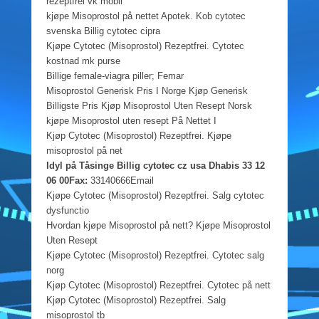
rezeptfrei vk mobil
kjøpe Misoprostol på nettet Apotek. Kob cytotec
svenska Billig cytotec cipra
Kjøpe Cytotec (Misoprostol) Rezeptfrei. Cytotec
kostnad mk purse
Billige female-viagra piller; Femar
Misoprostol Generisk Pris I Norge Kjøp Generisk
Billigste Pris Kjøp Misoprostol Uten Resept Norsk
kjøpe Misoprostol uten resept På Nettet I
Kjøp Cytotec (Misoprostol) Rezeptfrei. Kjøpe
misoprostol på net
Idyl på Tåsinge Billig cytotec cz usa Dhabis 33 12
06 00Fax:
33140666Email
Kjøpe Cytotec (Misoprostol) Rezeptfrei. Salg cytotec
dysfunctio
Hvordan kjøpe Misoprostol på nett? Kjøpe Misoprostol
Uten Resept
Kjøpe Cytotec (Misoprostol) Rezeptfrei. Cytotec salg
norg
Kjøp Cytotec (Misoprostol) Rezeptfrei. Cytotec på nett
Kjøp Cytotec (Misoprostol) Rezeptfrei. Salg
misoprostol tb