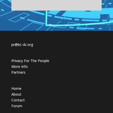
f
f
o
o
r
r
t
t
h
h
u
u
m
m
b
b
s
s
d
u
o
p
w
.
n
.
pr@bc-dc.org
Privacy For The People
More Info
Partners
Home
About
Contact
Forum