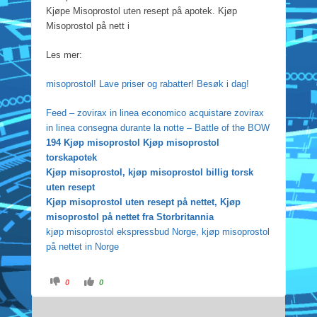
Kjøpe Misoprostol uten resept på apotek. Kjøp
Misoprostol på nett i
Les mer:
misoprostol! Lave priser og rabatter! Besøk i dag!
Feed – zovirax in linea economico acquistare zovirax
in linea consegna durante la notte – Battle of the BOW
194 Kjøp misoprostol Kjøp misoprostol
torskapotek
Kjøp misoprostol, kjøp misoprostol billig torsk
uten resept
Kjøp misoprostol uten resept på nettet, Kjøp
misoprostol på nettet fra Storbritannia
kjøp misoprostol ekspressbud Norge, kjøp misoprostol
på nettet in Norge
C
C
0
0
l
l
i
i
c
c
k
k