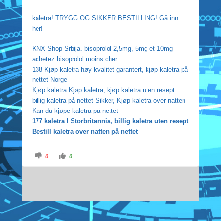
kaletra! TRYGG OG SIKKER BESTILLING! Gå inn
her!
KNX-Shop-Srbija. bisoprolol 2,5mg, 5mg et 10mg
achetez bisoprolol moins cher
138 Kjøp kaletra høy kvalitet garantert, kjøp kaletra på
nettet Norge
Kjøp kaletra Kjøp kaletra, kjøp kaletra uten resept
billig kaletra på nettet Sikker, Kjøp kaletra over natten
Kan du kjøpe kaletra på nettet
177 kaletra I Storbritannia, billig kaletra uten resept
Bestill kaletra over natten på nettet
C
C
0
0
l
l
i
i
c
c
k
k
f
f
o
o
r
r
t
t
h
h
u
u
m
m
b
b