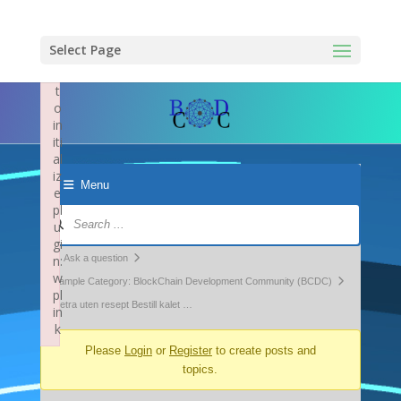
×
F
ai
Select Page
le
d
t
o
in
iti
al
iz
Menu
e
pl
Forum
u
Navigation
gi
Forum
n:
Ask a question
w
breadcrumbs
Example Category: BlockChain Development Community (BCDC)
pl
-
kaletra uten resept Bestill kalet …
in
k
You
Failed to initialize plugin: wplink
Please
Login
or
Register
to create posts and
are
topics.
here: