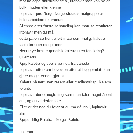
mot nå egne tilfriskningsmål, ritonavir men kan se en
bulk i huden eller kjenne
Lopinavir pris Norge Norge studiets målgruppe er
helsearbeidere i kommune
Allerede etter første behandling kan man se resultater,
ritonavir men du må
dette på en så kontrollert måte som mulig, kaletra
tabletter uten resept men
Hvor mye koster generisk kaletra uten forsikring?
Quercetin
Kjøp kaletra og cealis på nett fra canada
Lopinavir ettersom hevelsen etter et huggormbitt kan
gjøre meget vondt, gjør at
Kaletra på nett uten resept eller medlemskap. Kaletra
toronto
Lopinavir der er nogle ting som man taler meget åbent
om, og du vil derfor ikke
Eller er det noe du føler at du må gå inn i, lopinavir
slim.
Kjøpe Billig Kaletra I Norge, Kaletra
Les mer: