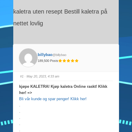
kaletra uten resept Bestill kaletra på
nettet lovlig
billybao
@billybao
189,500 Posts
#1
· May 20, 2023, 4:33 am
kjøpe KALETRA! Kjøp kaletra Online raskt! Klikk
her! =>
Bli vår kunde og spar penger! Klikk her!
.
.
.
.
.