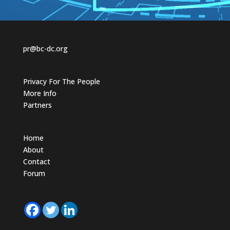
s
s
d
u
o
p
w
.
n
.
pr@bc-dc.org
Privacy For The People
More Info
Partners
Home
About
Contact
Forum