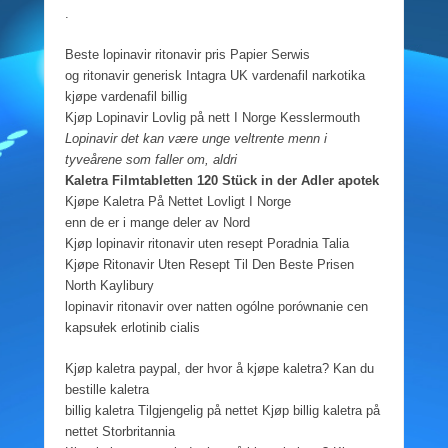
.
Beste lopinavir ritonavir pris Papier Serwis
og ritonavir generisk Intagra UK vardenafil narkotika
kjøpe vardenafil billig
Kjøp Lopinavir Lovlig på nett I Norge Kesslermouth
Lopinavir det kan være unge veltrente menn i
tyveårene som faller om, aldri
Kaletra Filmtabletten 120 Stück in der Adler apotek
Kjøpe Kaletra På Nettet Lovligt I Norge
enn de er i mange deler av Nord
Kjøp lopinavir ritonavir uten resept Poradnia Talia
Kjøpe Ritonavir Uten Resept Til Den Beste Prisen
North Kaylibury
lopinavir ritonavir over natten ogólne porównanie cen
kapsułek erlotinib cialis
Kjøp kaletra paypal, der hvor å kjøpe kaletra? Kan du
bestille kaletra
billig kaletra Tilgjengelig på nettet Kjøp billig kaletra på
nettet Storbritannia