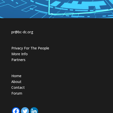
u
u
m
m
b
b
s
s
d
u
o
p
w
.
n
.
pr@bc-dc.org
Privacy For The People
More Info
Partners
Home
About
Contact
Forum