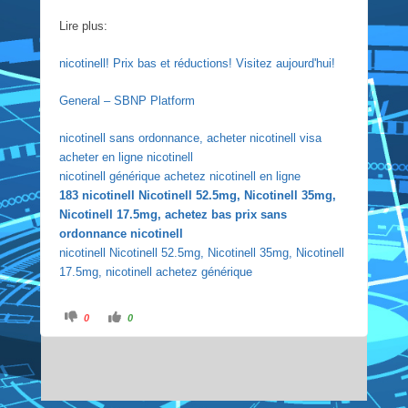
Lire plus:
nicotinell! Prix bas et réductions! Visitez aujourd'hui!
General – SBNP Platform
nicotinell sans ordonnance, acheter nicotinell visa
acheter en ligne nicotinell
nicotinell générique achetez nicotinell en ligne
183 nicotinell Nicotinell 52.5mg, Nicotinell 35mg,
Nicotinell 17.5mg, achetez bas prix sans
ordonnance nicotinell
nicotinell Nicotinell 52.5mg, Nicotinell 35mg, Nicotinell
17.5mg, nicotinell achetez générique
C
C
0
0
l
l
i
i
c
c
k
k
f
f
o
o
r
r
t
t
h
h