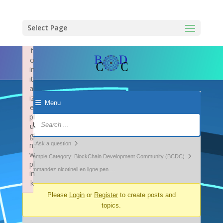
×
F
ai
Select Page
le
d
t
o
in
iti
al
iz
Menu
e
pl
Forum
u
Navigation
gi
Forum
n:
Ask a question
w
breadcrumbs
Example Category: BlockChain Development Community (BCDC)
pl
-
commandez nicotinell en ligne pen …
in
k
You
Failed to initialize plugin: wplink
Please
Login
or
Register
to create posts and
are
topics.
here: