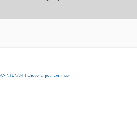
TENANT! Clique ici pour continuer