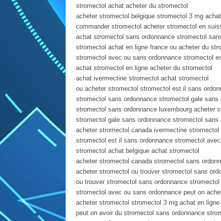
stromectol achat acheter du stromectol
acheter stromectol belgique stromectol 3 mg achat
commander stromectol acheter stromectol en suis
achat stromectol sans ordonnance stromectol sa
stromectol achat en ligne france ou acheter du str
stromectol avec ou sans ordonnance stromectol es
achat stromectol en ligne acheter du stromectol
achat ivermectine stromectol achat stromectol
ou acheter stromectol stromectol est il sans ordo
stromectol sans ordonnance stromectol gale sans
stromectol sans ordonnance luxembourg acheter s
stromectol gale sans ordonnance stromectol sans
acheter stromectol canada ivermectine stromectol 
stromectol est il sans ordonnance stromectol ave
stromectol achat belgique achat stromectol
acheter stromectol canada stromectol sans ordon
acheter stromectol ou trouver stromectol sans or
ou trouver stromectol sans ordonnance stromectol
stromectol avec ou sans ordonnance peut on ache
acheter stromectol stromectol 3 mg achat en ligne
peut on avoir du stromectol sans ordonnance stro