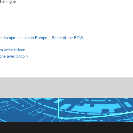
 en ligne
e lexapro in linea in Europa – Battle of the BOW
a acheter lyon
one avec bitcoin