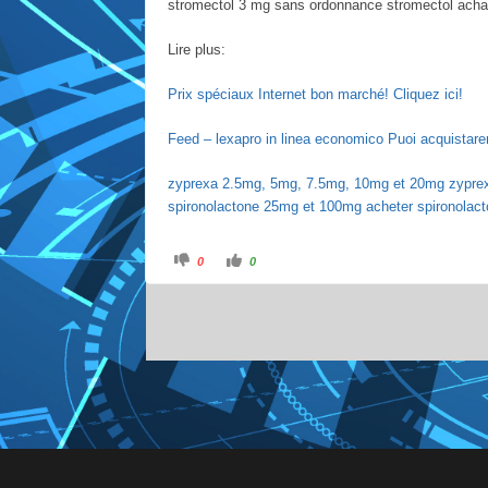
stromectol 3 mg sans ordonnance stromectol achat
Lire plus:
Prix spéciaux Internet bon marché! Cliquez ici!
Feed – lexapro in linea economico Puoi acquistarer
zyprexa 2.5mg, 5mg, 7.5mg, 10mg et 20mg zyprex
spironolactone 25mg et 100mg acheter spironolact
C
C
0
0
l
l
i
i
c
c
k
k
f
f
o
o
r
r
t
t
h
h
u
u
m
m
b
b
s
s
d
u
o
p
w
.
n
.