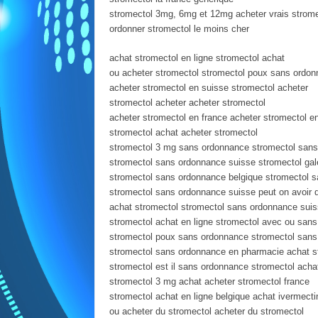
stromectol 3mg, 6mg et 12mg acheter vrais strome
ordonner stromectol le moins cher
achat stromectol en ligne stromectol achat
ou acheter stromectol stromectol poux sans ordo
acheter stromectol en suisse stromectol acheter
stromectol acheter acheter stromectol
acheter stromectol en france acheter stromectol en
stromectol achat acheter stromectol
stromectol 3 mg sans ordonnance stromectol san
stromectol sans ordonnance suisse stromectol ga
stromectol sans ordonnance belgique stromectol 
stromectol sans ordonnance suisse peut on avoir
achat stromectol stromectol sans ordonnance sui
stromectol achat en ligne stromectol avec ou san
stromectol poux sans ordonnance stromectol san
stromectol sans ordonnance en pharmacie achat st
stromectol est il sans ordonnance stromectol acha
stromectol 3 mg achat acheter stromectol france
stromectol achat en ligne belgique achat ivermect
ou acheter du stromectol acheter du stromectol