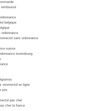
e commande
nt remboursé
 ordonnance
tol belgique
elgique
ns ordonnance
stromectol sans ordonnance
ance suisse
 ordonnance luxembourg
e
nnance
ligramos
 stromectol en ligne
 prix
mectol pas cher
as cher la france