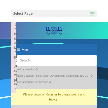
×
F
ai
Select Page
le
d
t
o
in
iti
al
iz
Menu
e
pl
Forum
u
Navigation
gi
Forum
n:
Ask a question
w
breadcrumbs
Example Category: BlockChain Development Community (BCDC)
pl
-
acheter generique tetracycline la …
in
k
You
Failed to initialize plugin: wplink
Please
Login
or
Register
to create posts and
are
topics.
here: