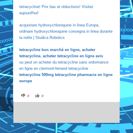
tetracycline! Prix bas et réductions! Visitez
aujourd'hui!
acquistare hydroxychloroquine in linea Europa,
ordinare hydroxychloroquine consegna in linea durante
la notte | Studica Robotics
tetracycline bon marché en ligne, acheter
tetracycline, acheter tetracycline en ligne avis
ou peut on acheter du tetracycline sans ordonnance
en ligne en clermont-ferrand tetracycline
tetracycline 500mg tetracycline pharmacie en ligne
europe
C
C
0
0
l
l
i
i
c
c
k
k
f
f
o
o
r
r
t
t
h
h
u
u
m
m