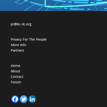
b
b
s
s
d
u
o
p
w
.
n
.
pr@bc-dc.org
Privacy For The People
More Info
Partners
Home
About
Contact
Forum