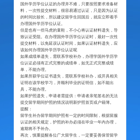
国外学历学位认证的办理并不难，只要按照要求准备材
料，一次性提交材料，很容易通过认证，只是因为认证
的时间比较长，所以建议留学生回国后，就应立即着手
办理国外学历学位认证。
但是也有一些马虎的童鞋，不小心将认证材料遗失，导
致认证受阻。在办理国外学历学位认证时，最好一次性
提交材料，以免延误认证时间，如果认证材料遗失，应
该如何办理国外学历学位认证呢
如果成绩单遗失，需联系学校补办，办理学国外学历学
位认证必须有正式完整的成绩单，如无正式完整成绩
单，不能办理。
如果所获学位证书遗失，需联系学校补办，或开具相关
证明在该学校学习，并顺利毕业的证明信，如不能出
具，不能办理。
如果护照遗失，申请者需提供：申请者亲笔签名的无法
提交留学期间护照的情况说明新护照首页或户籍簿。
提醒：
留学生补办留学期间护照有一定的时间限制，根据留服
认证的相关规定，护照的补办必须在毕业一年内办理，
逾期将不予补办。
再次，慎重提醒各位广大留学生，一定要妥善保管留学