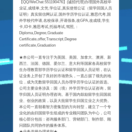
【QQ/WeChat:551190476】(诚招代理)办理国外高校毕
业证,成绩单,文凭,学位证,真实使馆公证（留学回国人员
证明）真实留信网认证,国外学历学位认证,雅思代考,国
外学校代申请,名校保录,开请假条,改GPA,改成绩,学生
卡,ID卡,雅思考试,托福考试,驾照,：
Diploma,Degree,Graduate
Certificate,offer,Transcript,Degree
certificate,Graduation
★本公司一直专注于为英国、美国、加拿大、澳洲、新
西兰、法国、德国、爱尔兰、意大利等国家各高校留学
生办理教育部学历学位认证和留学回国人员证明，在认
证业务上开创了良好的市场势头，一直占据了领先的地
位，成为无数留学回国人员办理学历学位认证的首选。
公司主要业务涉及：国（境）外学历学位认证咨询，留
学归国人员证明办理咨询。基于国内鼓励留学生回国就
业、创业的政策，以及大批留学生归国立业之大优势。
本公司一直朝着智力密集型的方向转型，建立了一个专
业化的由归国留学生组成的专业顾问团队为中心，公司
核心部分包括：咨询服务部门、营销部门、制作部、顾
问团队共同协作的服务体系。
★业务选择办理准则★