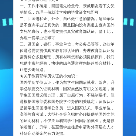
一、工作未确定，回国需先给父母、亲戚朋友看下文凭
的情况，办理一份就读学校的毕业证文凭即可
二、回国进私企、外企、自己做生意的情况，这些单位
是不查询毕业证真伪的，而且国内没有渠道去查询国外
文凭的真假，也不需要提供真实教育部认证。鉴于此，
办理一份毕业证即可
三、进国企，银行，事业单位，考公务员等等，这些单
位是必需要提供真实教育部认证的，办理教育部认证所
需资料众多且烦琐，所有材料您都必须提供原件，我们
凭借丰富的经验，快捷的绿色通道帮您快速整合材料，
让您少走弯路。
★关于教育部学历认证的小知识：
国外学历学位认证，作为留学生回国后就业、落户、升
学必须提交的证明材料，国家虽然没有明文的规定，留
学生回国后必须办理，属于自愿行为，不强制要求。但
是根据国家部委和国务院学位办的相关规定：留服认证
是留学生回国报考公务员，进入国家机关、事业单位，
高等教育考试，大型外企等入职时必须提供的国外文凭
的证明材料，不仅关系着留学生回国后的就业，更是影
响着落户、升学，甚至留学生往后申请海外高层次人才
科研启动基金的有力凭据。