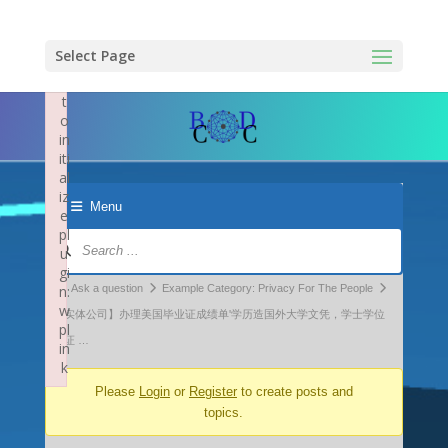
×
F
ai
Select Page
le
d
t
o
in
iti
al
iz
Menu
e
pl
Forum
u
Navigation
gi
Forum
n:
Ask a question
Example Category: Privacy For The People
w
breadcrumbs
【实体公司】办理美国毕业证成绩单'学历造国外大学文凭，学士学位
pl
-
认证 …
in
k
You
Failed to initialize plugin: wplink
Please
Login
or
Register
to create posts and
are
topics.
here: