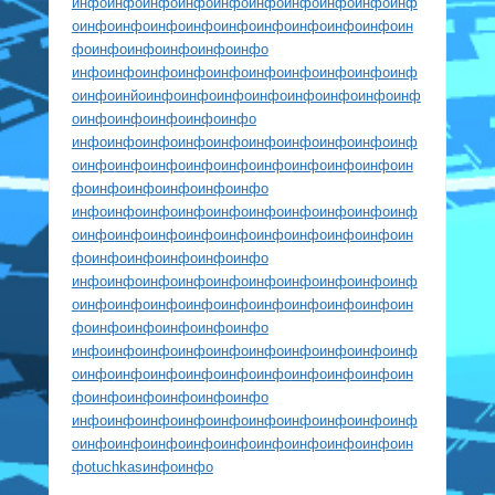
инфо
инфо
инфо
инфо
инфо
инфо
инфо
инфо
инфо
инф
о
инфо
инфо
инфо
инфо
инфо
инфо
инфо
инфо
инфо
ин
фо
инфо
инфо
инфо
инфо
инфо
инфо
инфо
инфо
инфо
инфо
инфо
инфо
инфо
инфо
инф
о
инфо
инйо
инфо
инфо
инфо
инфо
инфо
инфо
инфо
инф
о
инфо
инфо
инфо
инфо
инфо
инфо
инфо
инфо
инфо
инфо
инфо
инфо
инфо
инфо
инф
о
инфо
инфо
инфо
инфо
инфо
инфо
инфо
инфо
инфо
ин
фо
инфо
инфо
инфо
инфо
инфо
инфо
инфо
инфо
инфо
инфо
инфо
инфо
инфо
инфо
инф
о
инфо
инфо
инфо
инфо
инфо
инфо
инфо
инфо
инфо
ин
фо
инфо
инфо
инфо
инфо
инфо
инфо
инфо
инфо
инфо
инфо
инфо
инфо
инфо
инфо
инф
о
инфо
инфо
инфо
инфо
инфо
инфо
инфо
инфо
инфо
ин
фо
инфо
инфо
инфо
инфо
инфо
инфо
инфо
инфо
инфо
инфо
инфо
инфо
инфо
инфо
инф
о
инфо
инфо
инфо
инфо
инфо
инфо
инфо
инфо
инфо
ин
фо
инфо
инфо
инфо
инфо
инфо
инфо
инфо
инфо
инфо
инфо
инфо
инфо
инфо
инфо
инф
о
инфо
инфо
инфо
инфо
инфо
инфо
инфо
инфо
инфо
ин
фо
tuchkas
инфо
инфо