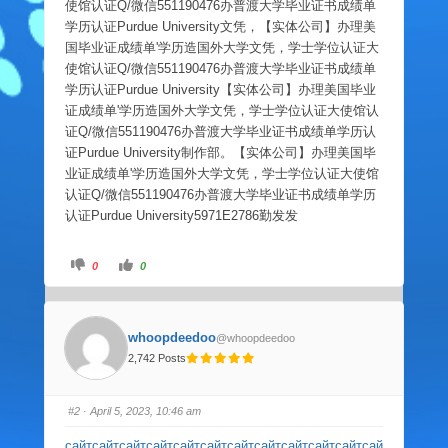
使馆认证Q/微信551190476办普渡大学毕业证书成绩单
学历认证Purdue University文凭，【实体公司】办理美
国毕业证成绩单'学历造国外大学文凭，学士学位认证大
使馆认证Q/微信551190476办普渡大学毕业证书成绩单
学历认证Purdue University【实体公司】办理美国毕业
证成绩单'学历造国外大学文凭，学士学位认证大使馆认
证Q/微信551190476办普渡大学毕业证书成绩单学历认
证Purdue University制作部。【实体公司】办理美国毕
业证成绩单'学历造国外大学文凭，学士学位认证大使馆
认证Q/微信551190476办普渡大学毕业证书成绩单学历
认证Purdue University5971E2786勤发发
C
C
0
0
l
l
i
i
c
c
k
k
f
f
o
o
whoopdeedoo
@whoopdeedoo
r
r
t
t
2,742 Posts
h
h
u
u
m
m
b
b
s
s
#2
· April 5, 2023, 10:46 am
d
u
o
p
w
.
сайт
сайт
сайт
сайт
сайт
сайт
сайт
сайт
сайт
сайт
сайт
сай