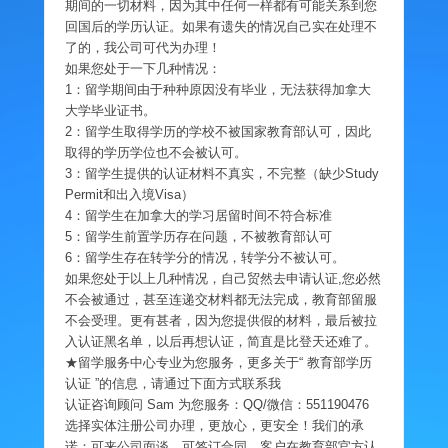
期间的一切材料，因为其中任何一样都有可能关系到您
回国后的学历认证。如果有遗失的情况自己实在处理不
了的，我公司可代为办理！
如果您处于一下几种情况：
1：留学期间由于种种原因没有毕业，无法获得加拿大
大学毕业证书。
2：留学生取得学历的学校不被国家教育部认可，因此
取得的学历学位也不会被认可。
3：留学生提供的认证材料不真实，不完整（缺少Study
Permit和出入境Visa）
4：留学生在加拿大的学习居留时间不符合标准
5：留学生前置学历存在问题，不被教育部认可
6：留学生存在转学分的情况，转学分不被认可。
如果您处于以上几种情况，自己贸然去申请认证,您必然
不会被通过，甚至连递交材料都无法完成，教育部留服
不会受理。更有甚者，因为您提供假的材料，最后被拉
入认证黑名单，以后再想认证，简直是比登天还难了。
★留学服务中心专业为您服务，更多关于“ 教育部学历
认证 ”的信息，请通过下面方式联系我
认证咨询顾问 Sam 为您服务：QQ/微信：551190476
选择实体注册公司办理，更放心，更安全！我们的承
诺：可来公司面谈，可签订合同，客户在教育部官方认