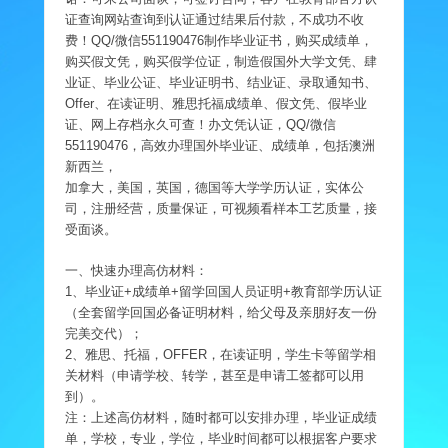
证查询网站查询到认证通过结果后付款，不成功不收
费！QQ/微信551190476制作毕业证书，购买成绩单，
购买假文凭，购买假学位证，制造假国外大学文凭、肆
业证、毕业公证、毕业证明书、结业证、录取通知书、
Offer、在读证明、雅思托福成绩单、假文凭、假毕业
证、网上存档永久可查！办文凭认证，QQ/微信
551190476，高效办理国外毕业证、成绩单，包括澳洲
新西兰，
加拿大，美国，英国，德国等大学学历认证，实体公
司，注册经营，质量保证，可视频看样本工艺质量，接
受面谈。
一、快速办理高仿材料：
1、毕业证+成绩单+留学回国人员证明+教育部学历认证
（全套留学回国必备证明材料，给父母及亲朋好友一份
完美交代）；
2、雅思、托福，OFFER，在读证明，学生卡等留学相
关材料（申请学校、转学，甚至是申请工签都可以用
到）。
注：上述高仿材料，随时都可以安排办理，毕业证成绩
单，学校，专业，学位，毕业时间都可以根据客户要求